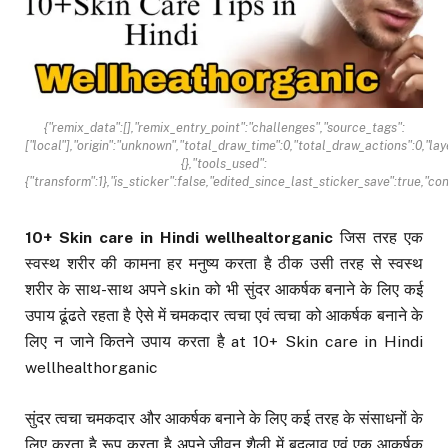
{"remix_data":[],"remix_entry_point":"challenges","source_tags":
["local"],"origin":"unknown","total_draw_time":0,"total_draw_actions":0,"l
{},"tools_used":
{"transform":1},"is_sticker":false,"edited_since_last_sticker_save":true,"c
10+ Skin care in Hindi wellhealtorganic
जिस तरह एक
स्वस्थ शरीर की कामना हर मनुष्य करता है ठीक उसी तरह से स्वस्थ
शरीर के साथ-साथ अपने skin को भी सुंदर आकर्षक बनाने के लिए कई
उपाय ढूंढते रहता है ऐसे में चमकदार त्वचा एवं त्वचा को आकर्षक बनाने के
लिए न जाने कितने उपाय करता है at 10+ Skin care in Hindi
wellhealthorganic
सुंदर त्वचा चमकदार और आकर्षक बनाने के लिए कई तरह के संसाधनों के
लिए करता है रूप करता है अपने जीवन शैली में बदलाव एवं एक आकर्षक